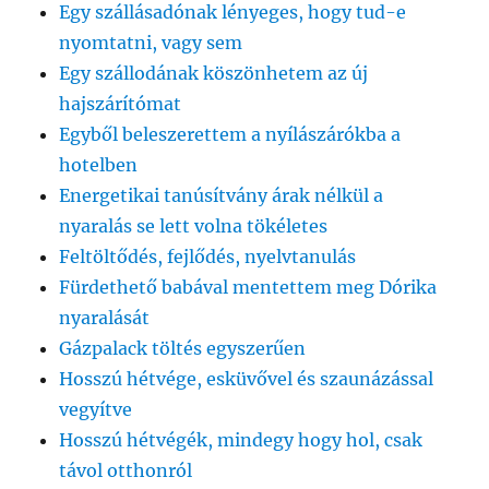
Egy szállásadónak lényeges, hogy tud-e
nyomtatni, vagy sem
Egy szállodának köszönhetem az új
hajszárítómat
Egyből beleszerettem a nyílászárókba a
hotelben
Energetikai tanúsítvány árak nélkül a
nyaralás se lett volna tökéletes
Feltöltődés, fejlődés, nyelvtanulás
Fürdethető babával mentettem meg Dórika
nyaralását
Gázpalack töltés egyszerűen
Hosszú hétvége, esküvővel és szaunázással
vegyítve
Hosszú hétvégék, mindegy hogy hol, csak
távol otthonról