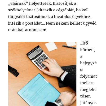
„eljárnak” helyettetek. Biztosítják a
székhelycímet, kiteszik a cégtáblát, ha kell
tárgyalót biztosítanak a hivatalos ügyekhez,
intézik a postádat… Nem nekem kellett ügyvéd
után kajtatnom sem.
Első
körben,
a
bejegyzé
si
folyamat
mellett
meglehe
tősen
jutányos