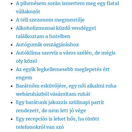
A pihenésem során ismertem meg egy fiatal
vállakozót
A téli szezonom megmentője
Alkoholizmussal küzdő vendéggel
találkoztam a hotelben
Autógumik országjáráshoz
Autóklíma szervíz a város szélén, de mégis
oly közel
Az egyik legkellemesebb meglepetés ért
engem
Barátnőm esküvőjére, egy női alkalmi ruha
webáruházból vásároltam ruhát
Egy barátunk jakuzzis szülinapi partit
rendezett, de nem lett jó vége
Egy recepciós is lehet hős, ha törött
telefonokról van szó