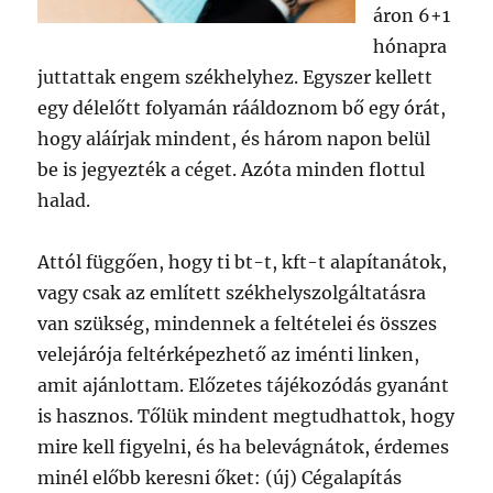
áron 6+1
hónapra
juttattak engem székhelyhez. Egyszer kellett
egy délelőtt folyamán rááldoznom bő egy órát,
hogy aláírjak mindent, és három napon belül
be is jegyezték a céget. Azóta minden flottul
halad.
Attól függően, hogy ti bt-t, kft-t alapítanátok,
vagy csak az említett székhelyszolgáltatásra
van szükség, mindennek a feltételei és összes
velejárója feltérképezhető az iménti linken,
amit ajánlottam. Előzetes tájékozódás gyanánt
is hasznos. Tőlük mindent megtudhattok, hogy
mire kell figyelni, és ha belevágnátok, érdemes
minél előbb keresni őket: (új) Cégalapítás