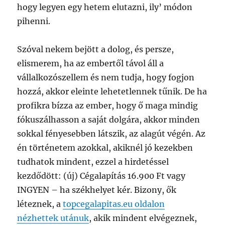
hogy legyen egy hetem elutazni, ily’ módon
pihenni.
Szóval nekem bejött a dolog, és persze,
elismerem, ha az embertől távol áll a
vállalkozószellem és nem tudja, hogy fogjon
hozzá, akkor eleinte lehetetlennek tűnik. De ha
profikra bízza az ember, hogy ő maga mindig
fókuszálhasson a saját dolgára, akkor minden
sokkal fényesebben látszik, az alagút végén. Az
én történetem azokkal, akiknél jó kezekben
tudhatok mindent, ezzel a hirdetéssel
kezdődött: (új) Cégalapítás 16.900 Ft vagy
INGYEN – ha székhelyet kér. Bizony, ők
léteznek, a
topcegalapitas.eu oldalon
nézhettek utánuk
, akik mindent elvégeznek,