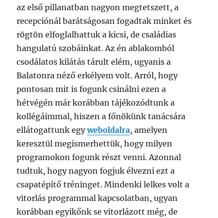
az első pillanatban nagyon megtetszett, a
recepciónál barátságosan fogadtak minket és
rögtön elfoglalhattuk a kicsi, de családias
hangulatú szobáinkat. Az én ablakomból
csodálatos kilátás tárult elém, ugyanis a
Balatonra néző erkélyem volt. Arról, hogy
pontosan mit is fogunk csinálni ezen a
hétvégén már korábban tájékozódtunk a
kollégáimmal, hiszen a főnökünk tanácsára
ellátogattunk egy
weboldalra
, amelyen
keresztül megismerhettük, hogy milyen
programokon fogunk részt venni. Azonnal
tudtuk, hogy nagyon fogjuk élvezni ezt a
csapatépítő tréninget. Mindenki lelkes volt a
vitorlás programmal kapcsolatban, ugyan
korábban egyikőnk se vitorlázott még, de