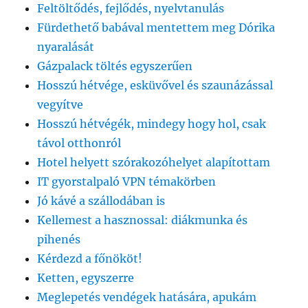
Feltöltődés, fejlődés, nyelvtanulás
Fürdethető babával mentettem meg Dórika
nyaralását
Gázpalack töltés egyszerűen
Hosszú hétvége, esküvővel és szaunázással
vegyítve
Hosszú hétvégék, mindegy hogy hol, csak
távol otthonról
Hotel helyett szórakozóhelyet alapítottam
IT gyorstalpaló VPN témakörben
Jó kávé a szállodában is
Kellemest a hasznossal: diákmunka és
pihenés
Kérdezd a főnököt!
Ketten, egyszerre
Meglepetés vendégek hatására, apukám