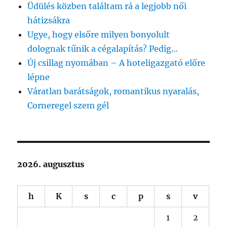
Üdülés közben találtam rá a legjobb női
hátizsákra
Ugye, hogy elsőre milyen bonyolult
dolognak tűnik a cégalapítás? Pedig…
Új csillag nyomában – A hoteligazgató előre
lépne
Váratlan barátságok, romantikus nyaralás,
Corneregel szem gél
2026. augusztus
h
K
s
c
p
s
v
1
2