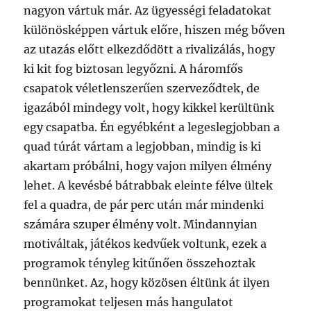
nagyon vártuk már. Az ügyességi feladatokat
különösképpen vártuk előre, hiszen még bőven
az utazás előtt elkezdődött a rivalizálás, hogy
ki kit fog biztosan legyőzni. A háromfős
csapatok véletlenszerűen szerveződtek, de
igazából mindegy volt, hogy kikkel kerültünk
egy csapatba. Én egyébként a legeslegjobban a
quad túrát vártam a legjobban, mindig is ki
akartam próbálni, hogy vajon milyen élmény
lehet. A kevésbé bátrabbak eleinte félve ültek
fel a quadra, de pár perc után már mindenki
számára szuper élmény volt. Mindannyian
motiváltak, játékos kedvűek voltunk, ezek a
programok tényleg kitűnően összehoztak
bennünket. Az, hogy közösen éltünk át ilyen
programokat teljesen más hangulatot