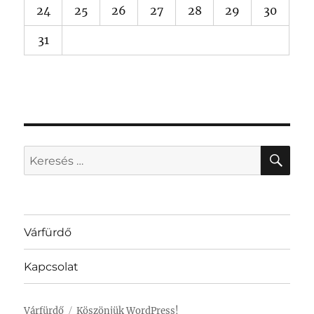
24
25
26
27
28
29
30
31
KER
Keresés
a
következő
kifejezésre:
Várfürdő
Kapcsolat
Várfürdő
Köszönjük WordPress!