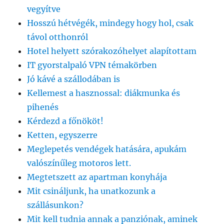
vegyítve
Hosszú hétvégék, mindegy hogy hol, csak
távol otthonról
Hotel helyett szórakozóhelyet alapítottam
IT gyorstalpaló VPN témakörben
Jó kávé a szállodában is
Kellemest a hasznossal: diákmunka és
pihenés
Kérdezd a főnököt!
Ketten, egyszerre
Meglepetés vendégek hatására, apukám
valószínűleg motoros lett.
Megtetszett az apartman konyhája
Mit csináljunk, ha unatkozunk a
szállásunkon?
Mit kell tudnia annak a panziónak, aminek