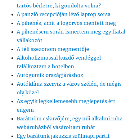
tartós bérletre, ki gondolta volna?
A panzió recepcióján lévő laptop sorsa
A pihenés, amit a fogorvos mentett meg
A pihenésem során ismertem meg egy fiatal
vállakozót
A téli szezonom megmentője
Alkoholizmussal küzdő vendéggel
találkoztam a hotelben
Autógumik országjáráshoz
Autóklíma szervíz a város szélén, de mégis
oly közel
Az egyik legkellemesebb meglepetés ért
engem
Barátnőm esküvőjére, egy női alkalmi ruha
webáruházból vásároltam ruhát
Egy barátunk jakuzzis szülinapi partit