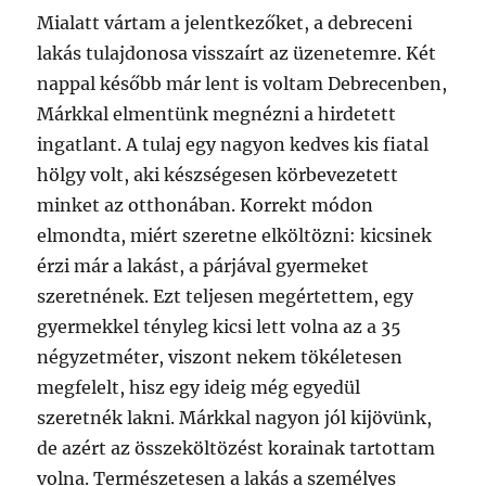
Mialatt vártam a jelentkezőket, a debreceni
lakás tulajdonosa visszaírt az üzenetemre. Két
nappal később már lent is voltam Debrecenben,
Márkkal elmentünk megnézni a hirdetett
ingatlant. A tulaj egy nagyon kedves kis fiatal
hölgy volt, aki készségesen körbevezetett
minket az otthonában. Korrekt módon
elmondta, miért szeretne elköltözni: kicsinek
érzi már a lakást, a párjával gyermeket
szeretnének. Ezt teljesen megértettem, egy
gyermekkel tényleg kicsi lett volna az a 35
négyzetméter, viszont nekem tökéletesen
megfelelt, hisz egy ideig még egyedül
szeretnék lakni. Márkkal nagyon jól kijövünk,
de azért az összeköltözést korainak tartottam
volna. Természetesen a lakás a személyes