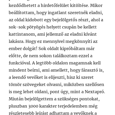
kezdődhetett a hirdetőfelület kitöltése. Mikor
beállítottam, hogy ingatlant szeretnék eladni,
az oldal kidobott egy bejelölgetős részt, ahol a
sok-sok pötyögés helyett csupán be kellett
kattintanom, ami jellemző az eladni kívánt
lakásra. Hogy ez mennyivel megkönnyíti az
ember dolgát! Sok oldalt kipróbáltam már
előtte, de nem sokon találkoztam ezzel a
funkcióval. A legtöbb oldalon magamnak kell
mindent beírni, ami amellett, hogy fárasztó is,
a leendő vevőket is elijeszti, hisz ki szeret
tömör szövegeket olvasni, miközben szellősen
is meg lehet oldani, pont úgy, mint a Nextapró.
Miután bejelölgettem a szükséges pontokat,
pluszban 3000 karakter terjedelemben még
részletesebb leírást adhattam a vevőknek a