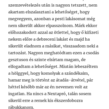
szemrevételezés után is nagyon tetszett, nem
akartam elszalasztani a lehetőséget, hogy
megvegyem, azonban a pesti lakásomat még
nem sikerült akkor elpasszolnom. Márk ekkor
előhozakodott azzal az ötlettel, hogy ő kifizeti
nekem előre a debreceni lakást és majd ha
sikerült eladnom a másikat, visszaadom neki a
tartozást. Nagyon meghatódtam ezen a csodás
gesztuson és szinte elsírtam magam, de
elfogadtam a lehetőséget. Miután lebeszéltem
a hölggyel, hogy komolyak a szándékaim,
hamar meg is történt az átadás-átvétel, pár
héttel később már az én nevemen volt az
ingatlan. Ha nincs a Nextapró, talán sosem
sikerül erre a remek kis ékszerdobozra
rábukkanom.