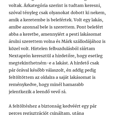
voltak. Árkategória szerint is tudtam keresni,
szóval tényleg csak olyanokat dobott ki nekem,
amik a keretembe is belefértek. Volt egy lakás,
amibe azonnal bele is szerettem. Pont belefért
abba a keretbe, amennyiért a pesti lakásomat
árulni szerettem volna és Márk szállodájához is
közel volt. Hirtelen felbuzdulásból ráírtam
Nextaprón keresztül a hirdetőre, hogy esetleg
megtekinthetném-e a lakást. A hirdető csak
pár órával később válaszolt, én addig pedig
feltöltöttem az oldalra a saját lakásomat is
reménykedve, hogy minél hamarabb
jelentkezik a leendő vevő rá.
A feltöltéshez a biztonság kedvéért egy pár
perces regisztrációt csináltam, utána