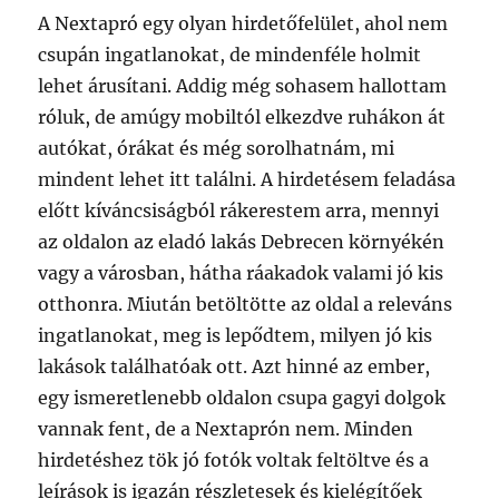
A Nextapró egy olyan hirdetőfelület, ahol nem
csupán ingatlanokat, de mindenféle holmit
lehet árusítani. Addig még sohasem hallottam
róluk, de amúgy mobiltól elkezdve ruhákon át
autókat, órákat és még sorolhatnám, mi
mindent lehet itt találni. A hirdetésem feladása
előtt kíváncsiságból rákerestem arra, mennyi
az oldalon az eladó lakás Debrecen környékén
vagy a városban, hátha ráakadok valami jó kis
otthonra. Miután betöltötte az oldal a releváns
ingatlanokat, meg is lepődtem, milyen jó kis
lakások találhatóak ott. Azt hinné az ember,
egy ismeretlenebb oldalon csupa gagyi dolgok
vannak fent, de a Nextaprón nem. Minden
hirdetéshez tök jó fotók voltak feltöltve és a
leírások is igazán részletesek és kielégítőek