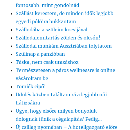
fontosabb, mint gondolnád
Szállást kerestem, de minden idők legjobb
egyedi pólóira bukkantam
Szállodába a szüleim kocsijával
Szállodafenntartás zölden és olcsón!
Szállodai munkám Ausztriában folytatom
Szülinap a panzióban
Táska, nem csak utazáshoz
Természetesen a páros wellnessre is online
vásároltam be
Tomiék cipői
Üdülés közben találtam rá a legjobb női
hátizsákra
Ugye, hogy elsőre milyen bonyolult
dolognak tűnik a cégalapítás? Pedig…
Új csillag nyomában – A hoteligazgató előre