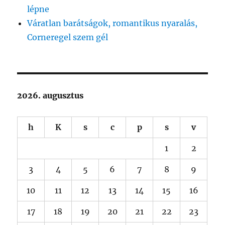
lépne
Váratlan barátságok, romantikus nyaralás,
Corneregel szem gél
2026. augusztus
h
K
s
c
p
s
v
1
2
3
4
5
6
7
8
9
10
11
12
13
14
15
16
17
18
19
20
21
22
23