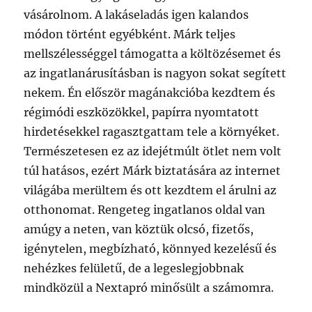
vásárolnom. A lakáseladás igen kalandos
módon történt egyébként. Márk teljes
mellszélességgel támogatta a költözésemet és
az ingatlanárusításban is nagyon sokat segített
nekem. Én először magánakcióba kezdtem és
régimódi eszközökkel, papírra nyomtatott
hirdetésekkel ragasztgattam tele a környéket.
Természetesen ez az idejétmúlt ötlet nem volt
túl hatásos, ezért Márk biztatására az internet
világába merültem és ott kezdtem el árulni az
otthonomat. Rengeteg ingatlanos oldal van
amúgy a neten, van köztük olcsó, fizetős,
igénytelen, megbízható, könnyed kezelésű és
nehézkes felületű, de a legeslegjobbnak
mindközül a Nextapró minősült a számomra.