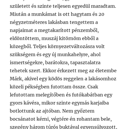
született és szinte teljesen egyedül maradtam.
Miután a munkámat is ott hagytam és 20
négyzetméteres lakásban tengettem a
napjaimat a megtakarított pénzemből,
eldöntöttem, muszáj kitörnöm ebből a
közegből. Teljes környezetváltozásra volt
szükségem és egy új munkahelyre, ahol
ismertségekre, barátokra, tapasztalatra
tehetek szert. Ekkor érkezett meg az életembe
Márk, akivel egy ködös reggelen a lakásomhoz
közeli pékségben futottam össze. Csak
lefutottam melegítőben és futókabátban egy
gyors kávéra, mikor szinte egymás karjaiba
botlottunk az ajtóban. Nem győztem
bocsánatot kérni, végtére én rohantam bele,
szegény három túrós buktával egyensúlyozott,