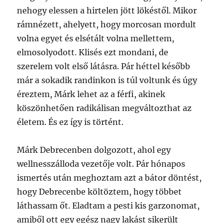
nehogy elessen a hirtelen jött lökéstől. Mikor
rámnézett, ahelyett, hogy morcosan mordult
volna egyet és elsétált volna mellettem,
elmosolyodott. Klisés ezt mondani, de
szerelem volt első látásra. Pár héttel később
már a sokadik randinkon is túl voltunk és úgy
éreztem, Márk lehet az a férfi, akinek
köszönhetően radikálisan megváltozthat az
életem. És ez így is történt.
Márk Debrecenben dolgozott, ahol egy
wellnesszálloda vezetője volt. Pár hónapos
ismertés után meghoztam azt a bátor döntést,
hogy Debrecenbe költöztem, hogy többet
láthassam őt. Eladtam a pesti kis garzonomat,
amiből ott egy egész nagy lakást sikerült