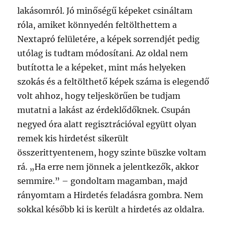
lakásomról. Jó minőségű képeket csináltam
róla, amiket könnyedén feltölthettem a
Nextapró felületére, a képek sorrendjét pedig
utólag is tudtam módosítani. Az oldal nem
butította le a képeket, mint más helyeken
szokás és a feltölthető képek száma is elegendő
volt ahhoz, hogy teljeskörűen be tudjam
mutatni a lakást az érdeklődőknek. Csupán
negyed óra alatt regisztrációval együtt olyan
remek kis hirdetést sikerült
összerittyentenem, hogy szinte büszke voltam
rá. „Ha erre nem jönnek a jelentkezők, akkor
semmire.” – gondoltam magamban, majd
rányomtam a Hirdetés feladásra gombra. Nem
sokkal később ki is került a hirdetés az oldalra.