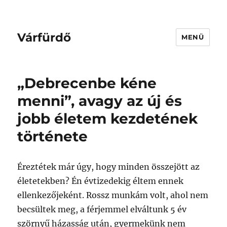
Várfürdő
MENÜ
„Debrecenbe kéne
menni”, avagy az új és
jobb életem kezdetének
története
Éreztétek már úgy, hogy minden összejött az
életetekben? Én évtizedekig éltem ennek
ellenkezőjeként. Rossz munkám volt, ahol nem
becsültek meg, a férjemmel elváltunk 5 év
szörnyű házasság után, gyermekünk nem