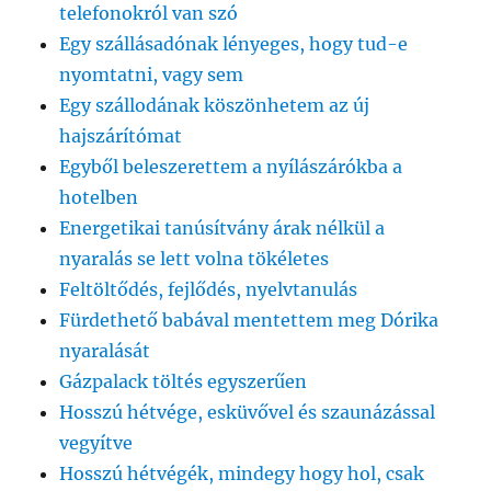
telefonokról van szó
Egy szállásadónak lényeges, hogy tud-e
nyomtatni, vagy sem
Egy szállodának köszönhetem az új
hajszárítómat
Egyből beleszerettem a nyílászárókba a
hotelben
Energetikai tanúsítvány árak nélkül a
nyaralás se lett volna tökéletes
Feltöltődés, fejlődés, nyelvtanulás
Fürdethető babával mentettem meg Dórika
nyaralását
Gázpalack töltés egyszerűen
Hosszú hétvége, esküvővel és szaunázással
vegyítve
Hosszú hétvégék, mindegy hogy hol, csak