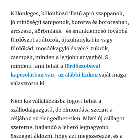
Különleges, különböző illatú apró szappanok,
jó minőségű samponok, borotva és borotvahab,
arcszesz, körömlakk- és sminklemosó továbbá
fürdőszobabútorok, új zuhanykabin vagy
fürdőkád, mosdókagyló és vécé, tükrök,
csempék, minden a legjobb anyagból. S
mindent, ami tehát a
fürdőszobával
kapcsolatban van, az alábbi linken
saját maga
választotta ki.
Nem kis vállalkozásba fogott tehát a
szállodaigazgató, de elmondása szerint a
céljához ez elengedhetetlen. Mivel új csillagot
szeretne, hajlandó a lehető legnagyobb
összeget áldozni, hogy azt megszerezze, és a