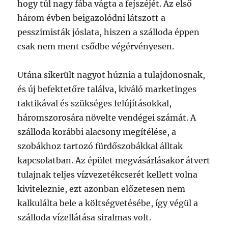
hogy túl nagy fába vágta a fejszéjét. Az első
három évben beigazolódni látszott a
pesszimisták jóslata, hiszen a szálloda éppen
csak nem ment csődbe végérvényesen.
Utána sikerült nagyot húznia a tulajdonosnak,
és új befektetőre találva, kiváló marketinges
taktikával és szükséges felújításokkal,
háromszorosára növelte vendégei számát. A
szálloda korábbi alacsony megítélése, a
szobákhoz tartozó fürdőszobákkal álltak
kapcsolatban. Az épület megvásárlásakor átvert
tulajnak teljes vízvezetékcserét kellett volna
kiviteleznie, ezt azonban előzetesen nem
kalkulálta bele a költségvetésébe, így végül a
szálloda vízellátása siralmas volt.