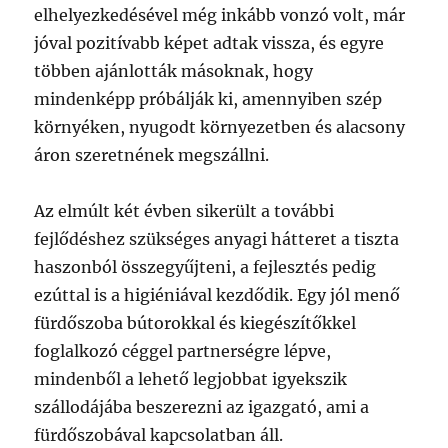
elhelyezkedésével még inkább vonzó volt, már
jóval pozitívabb képet adtak vissza, és egyre
többen ajánlották másoknak, hogy
mindenképp próbálják ki, amennyiben szép
környéken, nyugodt környezetben és alacsony
áron szeretnének megszállni.
Az elmúlt két évben sikerült a további
fejlődéshez szükséges anyagi hátteret a tiszta
haszonból összegyűjteni, a fejlesztés pedig
ezúttal is a higiéniával kezdődik. Egy jól menő
fürdőszoba bútorokkal és kiegészítőkkel
foglalkozó céggel partnerségre lépve,
mindenből a lehető legjobbat igyekszik
szállodájába beszerezni az igazgató, ami a
fürdőszobával kapcsolatban áll.