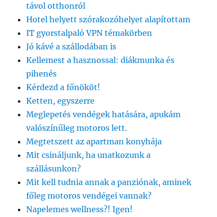
távol otthonról
Hotel helyett szórakozóhelyet alapítottam
IT gyorstalpaló VPN témakörben
Jó kávé a szállodában is
Kellemest a hasznossal: diákmunka és
pihenés
Kérdezd a főnököt!
Ketten, egyszerre
Meglepetés vendégek hatására, apukám
valószínűleg motoros lett.
Megtetszett az apartman konyhája
Mit csináljunk, ha unatkozunk a
szállásunkon?
Mit kell tudnia annak a panziónak, aminek
főleg motoros vendégei vannak?
Napelemes wellness?! Igen!