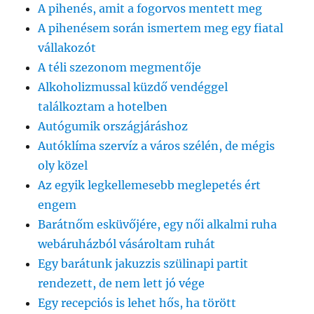
A pihenés, amit a fogorvos mentett meg
A pihenésem során ismertem meg egy fiatal
vállakozót
A téli szezonom megmentője
Alkoholizmussal küzdő vendéggel
találkoztam a hotelben
Autógumik országjáráshoz
Autóklíma szervíz a város szélén, de mégis
oly közel
Az egyik legkellemesebb meglepetés ért
engem
Barátnőm esküvőjére, egy női alkalmi ruha
webáruházból vásároltam ruhát
Egy barátunk jakuzzis szülinapi partit
rendezett, de nem lett jó vége
Egy recepciós is lehet hős, ha törött