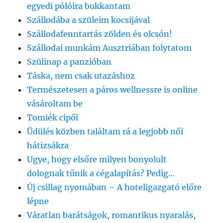
egyedi pólóira bukkantam
Szállodába a szüleim kocsijával
Szállodafenntartás zölden és olcsón!
Szállodai munkám Ausztriában folytatom
Szülinap a panzióban
Táska, nem csak utazáshoz
Természetesen a páros wellnessre is online
vásároltam be
Tomiék cipői
Üdülés közben találtam rá a legjobb női
hátizsákra
Ugye, hogy elsőre milyen bonyolult
dolognak tűnik a cégalapítás? Pedig…
Új csillag nyomában – A hoteligazgató előre
lépne
Váratlan barátságok, romantikus nyaralás,