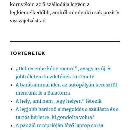
környéken az ő szállodája legyen a
legkiemelkedőbb, amiről mindenki csak pozitív
visszajelzést ad.
TÖRTÉNETEK
„Debrecenbe kéne menni”, avagy az új és
jobb életem kezdetének története
A barátaimmal idén az autópályán keresztül
mentünk le a Balatonra
A hely, ami nem „egy helyen” létezik
A legjobb barátnő a megoldás a szállásra és a
tartós bérletre, ki gondolta volna?
A panzió recepcióján lévő laptop sorsa