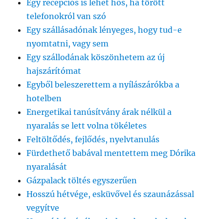
Egy recepciós is lehet hős, ha törött
telefonokról van szó
Egy szállásadónak lényeges, hogy tud-e
nyomtatni, vagy sem
Egy szállodának köszönhetem az új
hajszárítómat
Egyből beleszerettem a nyílászárókba a
hotelben
Energetikai tanúsítvány árak nélkül a
nyaralás se lett volna tökéletes
Feltöltődés, fejlődés, nyelvtanulás
Fürdethető babával mentettem meg Dórika
nyaralását
Gázpalack töltés egyszerűen
Hosszú hétvége, esküvővel és szaunázással
vegyítve