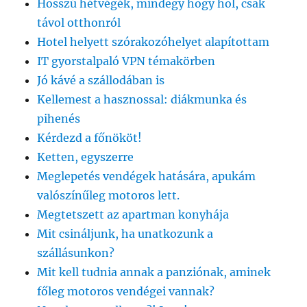
Hosszú hétvégék, mindegy hogy hol, csak
távol otthonról
Hotel helyett szórakozóhelyet alapítottam
IT gyorstalpaló VPN témakörben
Jó kávé a szállodában is
Kellemest a hasznossal: diákmunka és
pihenés
Kérdezd a főnököt!
Ketten, egyszerre
Meglepetés vendégek hatására, apukám
valószínűleg motoros lett.
Megtetszett az apartman konyhája
Mit csináljunk, ha unatkozunk a
szállásunkon?
Mit kell tudnia annak a panziónak, aminek
főleg motoros vendégei vannak?