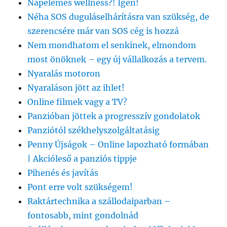
Napelemes wellness?! Igen!
Néha SOS duguláselhárításra van szükség, de
szerencsére már van SOS cég is hozzá
Nem mondhatom el senkinek, elmondom
most önöknek – egy új vállalkozás a tervem.
Nyaralás motoron
Nyaraláson jött az ihlet!
Online filmek vagy a TV?
Panzióban jöttek a progresszív gondolatok
Panziótól székhelyszolgáltatásig
Penny Újságok – Online lapozható formában
| Akcióleső a panziós tippje
Pihenés és javítás
Pont erre volt szükségem!
Raktártechnika a szállodaiparban –
fontosabb, mint gondolnád