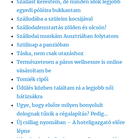
Szállást kerestem, de minden idők legjobb
egyedi pólóira bukkantam
Szállodába a szüleim kocsijával
Szállodafenntartás zölden és olcsón!
Szállodai munkám Ausztriában folytatom
Szülinap a panzióban
Táska, nem csak utazáshoz
Természetesen a páros wellnessre is online
vásároltam be
Tomiék cipői
Üdülés közben találtam rá a legjobb női
hátizsákra
Ugye, hogy elsőre milyen bonyolult
dolognak tűnik a cégalapítás? Pedig…
Új csillag nyomában – A hoteligazgató előre
lépne