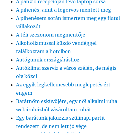
A panzió recepcióján lévő laptop sorsa
A pihenés, amit a fogorvos mentett meg
A pihenésem során ismertem meg egy fiatal
vállakozót
A téli szezonom megmentője
Alkoholizmussal küzdő vendéggel
találkoztam a hotelben
Autógumik országjáráshoz
Autóklíma szervíz a város szélén, de mégis
oly közel
Az egyik legkellemesebb meglepetés ért
engem
Barátnőm esküvőjére, egy női alkalmi ruha
webáruházból vásároltam ruhát
Egy barátunk jakuzzis szülinapi partit
rendezett, de nem lett jó vége