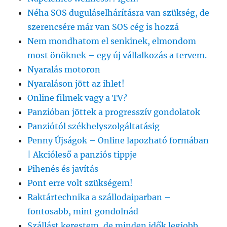
Néha SOS duguláselhárításra van szükség, de
szerencsére már van SOS cég is hozzá
Nem mondhatom el senkinek, elmondom
most önöknek – egy új vállalkozás a tervem.
Nyaralás motoron
Nyaraláson jött az ihlet!
Online filmek vagy a TV?
Panzióban jöttek a progresszív gondolatok
Panziótól székhelyszolgáltatásig
Penny Újságok – Online lapozható formában
| Akcióleső a panziós tippje
Pihenés és javítás
Pont erre volt szükségem!
Raktártechnika a szállodaiparban –
fontosabb, mint gondolnád
Szállást kerestem, de minden idők legjobb