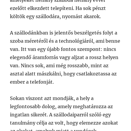
amelyeket néhány szálloda néhány évvel
ezelőtt elkezdett telepíteni. Ha sok pénzt
költök egy szállodára, nyomást akarok.
A szállodánkban is jelentős beszélgetés folyt a
szoba méretéről és a technológiáról, ami benne
van. Itt van egy újabb fontos szempont: nincs
elegendő áramforrás vagy aljzat a rossz helyen
van. Nincs sok, ami még rosszabb, mint az
asztal alatt mászkálni, hogy csatlakoztassa az
ember a telefonját.
Sokan viszont azt mondják, a hely a
legfontosabb dolog, amely meghatározza az
ingatlan sikerét. A szállodaiparról szóló egy
tanulmány célja az volt, hogy elemezze azokat