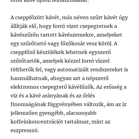
őrölt kávé újbóli felhasználását.
A cseppfőzött kávét, más néven szűrt kávét úgy
állítják elő, hogy forró vizet csepegtetnek a
kávészűrőn tartott kávészemekre, amelyeket
egy szűrőtartó vagy főzőkosár vesz körül. A
cseppfőző készülékek lehetnek egyszerű
szűrőtartók, amelyek kézzel forró vízzel
tölthetők fel, vagy automatizált rendszereket is
használhatnak, ahogyan azt a népszerű
elektromos csepegtető kávéfőzők. Az erősség a
víz és a kávé arányának és az őrlés
finomságának függvényében változik, ám az íz
jellemzően gyengébb, alacsonyabb
koffeinkoncentrációt tartalmaz, mint az
eszpresszó.