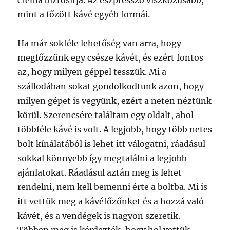
crema biztosítja. Az eszpresszó viszkózusabb,
mint a főzött kávé egyéb formái.
Ha már sokféle lehetőség van arra, hogy
megfőzzünk egy csésze kávét, és ezért fontos
az, hogy milyen géppel tesszük. Mi a
szállodában sokat gondolkodtunk azon, hogy
milyen gépet is vegyünk, ezért a neten néztünk
körül. Szerencsére találtam egy oldalt, ahol
többféle kávé is volt. A legjobb, hogy több netes
bolt kínálatából is lehet itt válogatni, ráadásul
sokkal könnyebb így megtalálni a legjobb
ajánlatokat. Ráadásul aztán meg is lehet
rendelni, nem kell bemenni érte a boltba. Mi is
itt vettük meg a kávéfőzőnket és a hozzá való
kávét, és a vendégek is nagyon szeretik.