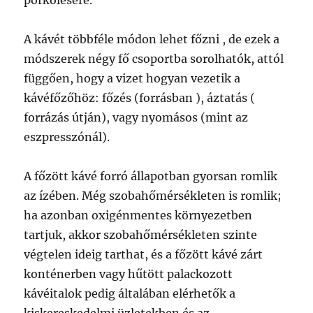
pörkölésére.
A kávét többféle módon lehet főzni , de ezek a
módszerek négy fő csoportba sorolhatók, attól
függően, hogy a vizet hogyan vezetik a
kávéfőzőhöz: főzés (forrásban ), áztatás (
forrázás útján), vagy nyomásos (mint az
eszpresszónál).
A főzött kávé forró állapotban gyorsan romlik
az ízében. Még szobahőmérsékleten is romlik;
ha azonban oxigénmentes környezetben
tartjuk, akkor szobahőmérsékleten szinte
végtelen ideig tarthat, és a főzött kávé zárt
konténerben vagy hűtött palackozott
kávéitalok pedig általában elérhetők a