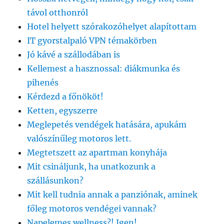
távol otthonról
Hotel helyett szórakozóhelyet alapítottam
IT gyorstalpaló VPN témakörben
Jó kávé a szállodában is
Kellemest a hasznossal: diákmunka és
pihenés
Kérdezd a főnököt!
Ketten, egyszerre
Meglepetés vendégek hatására, apukám
valószínűleg motoros lett.
Megtetszett az apartman konyhája
Mit csináljunk, ha unatkozunk a
szállásunkon?
Mit kell tudnia annak a panziónak, aminek
főleg motoros vendégei vannak?
Napelemes wellness?! Igen!