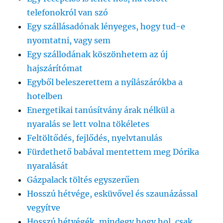
telefonokról van szó
Egy szállásadónak lényeges, hogy tud-e
nyomtatni, vagy sem
Egy szállodának köszönhetem az új
hajszárítómat
Egyből beleszerettem a nyílászárókba a
hotelben
Energetikai tanúsítvány árak nélkül a
nyaralás se lett volna tökéletes
Feltöltődés, fejlődés, nyelvtanulás
Fürdethető babával mentettem meg Dórika
nyaralását
Gázpalack töltés egyszerűen
Hosszú hétvége, esküvővel és szaunázással
vegyítve
Hosszú hétvégék, mindegy hogy hol, csak