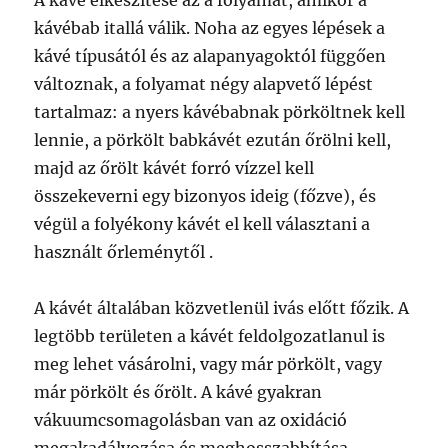
A kávé elkészítése az a folyamat, amikor a
kávébab itallá válik. Noha az egyes lépések a
kávé típusától és az alapanyagoktól függően
változnak, a folyamat négy alapvető lépést
tartalmaz: a nyers kávébabnak pörköltnek kell
lennie, a pörkölt babkávét ezután őrölni kell,
majd az őrölt kávét forró vízzel kell
összekeverni egy bizonyos ideig (főzve), és
végül a folyékony kávét el kell választani a
használt őrleménytől .
A kávét általában közvetlenül ivás előtt főzik. A
legtöbb területen a kávét feldolgozatlanul is
meg lehet vásárolni, vagy már pörkölt, vagy
már pörkölt és őrölt. A kávé gyakran
vákuumcsomagolásban van az oxidáció