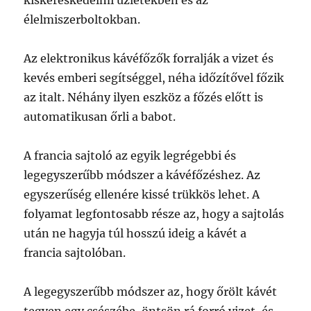
kiskereskedelmi üzletekben és az
élelmiszerboltokban.
Az elektronikus kávéfőzők forralják a vizet és
kevés emberi segítséggel, néha időzítővel főzik
az italt. Néhány ilyen eszköz a főzés előtt is
automatikusan őrli a babot.
A francia sajtoló az egyik legrégebbi és
legegyszerűbb módszer a kávéfőzéshez. Az
egyszerűség ellenére kissé trükkös lehet. A
folyamat legfontosabb része az, hogy a sajtolás
után ne hagyja túl hosszú ideig a kávét a
francia sajtolóban.
A legegyszerűbb módszer az, hogy őrölt kávét