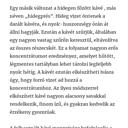
Egy másik változat a hidegen főzött kávé , más
néven „hidegprés”. Hideg vizet öntenek a
darált kávéra, és nyolc-huszonnégy órán át
állni hagyják. Ezután a kávét szűrjük, általában
egy nagyon vastag szűrőn keresztül, eltávolítva
az összes részecskét. Ez a folyamat nagyon erős
koncentrátumot eredményez, amelyet hűtött,
légmentes tartályban lehet tárolni legfeljebb
nyolc hétig. A kávét ezután elkészítheti ivásra
úgy, hogy forró vizet ad hozzá a
koncentrátumhoz. Az ilyen módszerrel
elkészített kávé nagyon alacsony savakkal
rendelkezik, finom ízű, és gyakran kedvelik az
érzékeny gyomrúak.