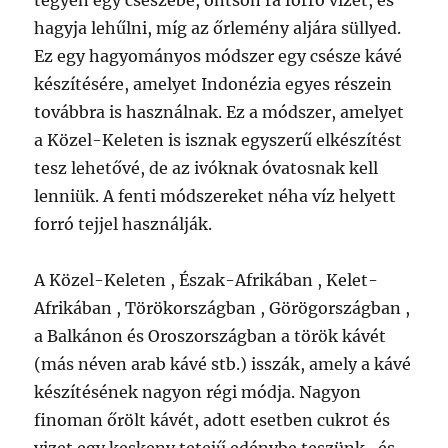
tegyen egy csészébe, öntsön rá forró vizet, és
hagyja lehűlni, míg az őrlemény aljára süllyed.
Ez egy hagyományos módszer egy csésze kávé
készítésére, amelyet Indonézia egyes részein
továbbra is használnak. Ez a módszer, amelyet
a Közel-Keleten is isznak egyszerű elkészítést
tesz lehetővé, de az ivóknak óvatosnak kell
lenniük. A fenti módszereket néha víz helyett
forró tejjel használják.
A Közel-Keleten , Észak-Afrikában , Kelet-
Afrikában , Törökországban , Görögországban ,
a Balkánon és Oroszországban a török ​​kávét
(más néven arab kávé stb.) isszák, amely a kávé
készítésének nagyon régi módja. Nagyon
finoman őrölt kávét, adott esetben cukrot és