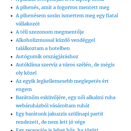
A pihenés, amit a fogorvos mentett meg
A pihenésem során ismertem meg egy fiatal
vállakozót
A téli szezonom megmentője
Alkoholizmussal küzdő vendéggel
találkoztam a hotelben
Autógumik országjáráshoz
Autóklíma szervíz a város szélén, de mégis
oly közel
Az egyik legkellemesebb meglepetés ért
engem
Barátnőm esküvőjére, egy női alkalmi ruha
webáruházból vásároltam ruhát
Egy barátunk jakuzzis szülinapi partit
rendezett, de nem lett jó vége
Egy recepciós is lehet hős, ha törött