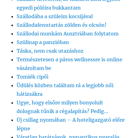
egyedi pólóira bukkantam
Szállodába a szüleim kocsijával
Szállodafenntartás zölden és olcsón!
Szállodai munkám Ausztriában folytatom
Szülinap a panzióban
Táska, nem csak utazáshoz
Természetesen a páros wellnessre is online
vásároltam be
Tomiék cipői
Üdülés közben találtam rá a legjobb női
hátizsákra
Ugye, hogy elsőre milyen bonyolult
dolognak tűnik a cégalapítás? Pedig…
Új csillag nyomában – A hoteligazgató előre
lépne
Váratlan barátságok, romantikus nyaralás,