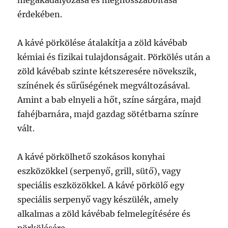
megakadályozása és meghosszabbítása
érdekében.
A kávé pörkölése átalakítja a zöld kávébab
kémiai és fizikai tulajdonságait. Pörkölés után a
zöld kávébab szinte kétszeresére növekszik,
színének és sűrűségének megváltozásával.
Amint a bab elnyeli a hőt, színe sárgára, majd
fahéjbarnára, majd gazdag sötétbarna színre
vált.
A kávé pörkölhető szokásos konyhai
eszközökkel (serpenyő, grill, sütő), vagy
speciális eszközökkel. A kávé pörkölő egy
speciális serpenyő vagy készülék, amely
alkalmas a zöld kávébab felmelegítésére és