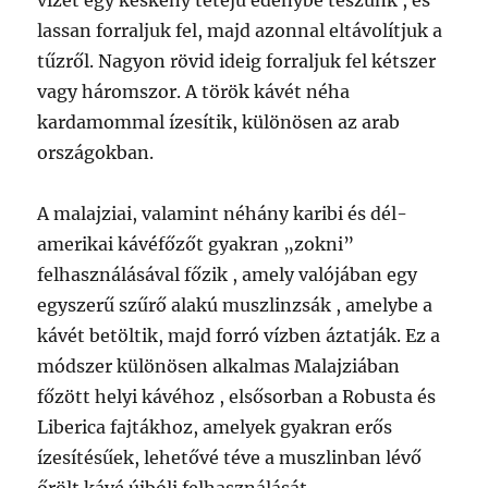
vizet egy keskeny tetejű edénybe teszünk , és
lassan forraljuk fel, majd azonnal eltávolítjuk a
tűzről. Nagyon rövid ideig forraljuk fel kétszer
vagy háromszor. A török ​​kávét néha
kardamommal ízesítik, különösen az arab
országokban.
A malajziai, valamint néhány karibi és dél-
amerikai kávéfőzőt gyakran „zokni”
felhasználásával főzik , amely valójában egy
egyszerű szűrő alakú muszlinzsák , amelybe a
kávét betöltik, majd forró vízben áztatják. Ez a
módszer különösen alkalmas Malajziában
főzött helyi kávéhoz , elsősorban a Robusta és
Liberica fajtákhoz, amelyek gyakran erős
ízesítésűek, lehetővé téve a muszlinban lévő