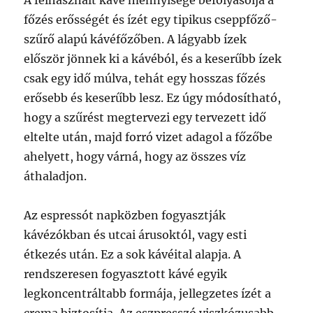
A felhasznált kávé mennyisége befolyásolja a
főzés erősségét és ízét egy tipikus cseppfőző-
szűrő alapú kávéfőzőben. A lágyabb ízek
először jönnek ki a kávéból, és a keserűbb ízek
csak egy idő múlva, tehát egy hosszas főzés
erősebb és keserűbb lesz. Ez úgy módosítható,
hogy a szűrést megtervezi egy tervezett idő
eltelte után, majd forró vizet adagol a főzőbe
ahelyett, hogy várná, hogy az összes víz
áthaladjon.
Az espressót napközben fogyasztják
kávézókban és utcai árusoktól, vagy esti
étkezés után. Ez a sok kávéital alapja. A
rendszeresen fogyasztott kávé egyik
legkoncentráltabb formája, jellegzetes ízét a