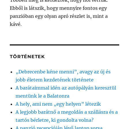
Többen meg is kérdezték, hogy hol vettük.
Ebből is látszik, hogy mennyire fontos egy
panzióban egy olyan apró részlet is, mint a
kávé.
TÖRTÉNETEK
„Debrecenbe kéne menni”, avagy az új és
jobb életem kezdetének története
A barátaimmal idén az autópályán keresztül
mentünk le a Balatonra
A hely, ami nem „egy helyen” létezik
A legjobb barátnő a megoldás a szállásra és a
tartós bérletre, ki gondolta volna?
A panzió recepcióján lévő laptop sorsa