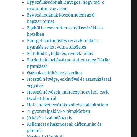
Egy szállásadónak lényeges, hogy tud-e
nyomtatni, vagy sem
Egy szállodának köszönhetem az új
hajszárítómat
Egyből beleszerettem a nyílászárókba a
hotelben
Energetikai tanúsítvány árak nélkül a
nyaralás se lett volna tökéletes
Feltöltődés, fejlődés, nyelvtanulás
Fürdethető babával mentettem meg Dórika
nyaralását
Gázpalack töltés egyszerűen
Hosszú hétvége, esküvővel és szaunázással
vegyítve
Hosszú hétvégék, mindegy hogy hol, csak
k
távol otthonról
Hotel helyett szórakozóhelyet alapítottam
IT gyorstalpaló VPN témakörben
Jó kávé a szállodában is
Kellemest a hasznossal: diákmunka és
pihenés