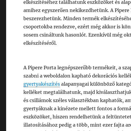
elkészítéséhez találhatunk eszközöket és alap
amihez egyszerűen nekikezdhetünk. A Pipere 
beszerezhetünk. Minden termék elkészítéséhe
csoportokba rendezve, ezért még akkor is k
sosem csináltunk hasonlót. Ezenkívül még ok
elkészítéséről.
A Pipere Porta legnépszerűbb termékeit, a sz
szabni a weboldalon kapható dekorációs kell
gyertyakészítés
alapanyagai különböző kategór
kelléket megtalálhatunk, majd kiválaszthatjuk
és csillámok széles választékban kaphatók, am
gyertyáknak a kinézete mellett fontos a formáj
eszközöket, hiszen rendelhetünk a feltüntetet
illatosításához pedig a több, mint ezer fajta