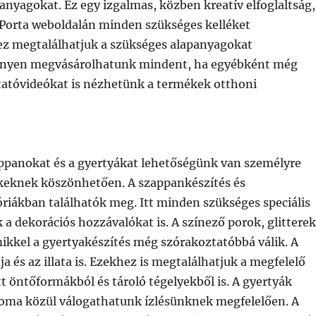
anyagokat. Ez egy izgalmas, közben kreatív elfoglaltság,
Porta weboldalán minden szükséges kelléket
z megtalálhatjuk a szükséges alapanyagokat
önnyen megvásárolhatunk mindent, ha egyébként még
tatóvideókat is nézhetünk a termékek otthoni
appanokat és a gyertyákat lehetőségünk van személyre
ékeknek köszönhetően. A szappankészítés és
iákban találhatók meg. Itt minden szükséges speciális
 a dekorációs hozzávalókat is. A színező porok, glittere
ikkel a gyertyakészítés még szórakoztatóbbá válik. A
a és az illata is. Ezekhez is megtalálhatjuk a megfelelő
t öntőformákból és tároló tégelyekből is. A gyertyák
 aroma közül válogathatunk ízlésünknek megfelelően. A