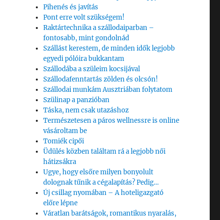
Pihenés és javítás
Pont erre volt szükségem!
Raktártechnika a szállodaiparban –
fontosabb, mint gondolnád
Szállást kerestem, de minden idők legjobb
egyedi pólóira bukkantam
Szállodába a szüleim kocsijával
Szállodafenntartás zölden és olcsón!
Szállodai munkám Ausztriában folytatom
Szülinap a panzióban
Táska, nem csak utazáshoz
Természetesen a páros wellnessre is online
vásároltam be
Tomiék cipői
Üdülés közben találtam rá a legjobb női
hátizsákra
Ugye, hogy elsőre milyen bonyolult
dolognak tűnik a cégalapítás? Pedig…
Új csillag nyomában – A hoteligazgató
előre lépne
Váratlan barátságok, romantikus nyaralás,