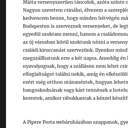
Mióta versenyszerűen táncolok, azóta szinte 
Nagyon szeretem csinálni, élvezem a szereplést
kedvencem benne, hogy minden hétvégén másh
Budapesten is szerveznek versenyeket, de leg
egyedül szoktam menni, hanem a családommal k
az új városban körül szoktunk nézni a versen
családi kiruccanást szervezünk. Ilyenkor mindi
megszállhatunk erre a két napra. Ameddig én 
nyavalyognak, hogy a szálláson nem lehet csin
elfoglaltságot találni nekik, amíg én elkészül
ezért még otthon utánanéztek, hogyan lehetne 
hangoskodnának vagy kárt tennének a hotelsz
kerestek, amikor rábukkantak a kézzel készít
A Pipere Porta webáruházában szappanok, gye