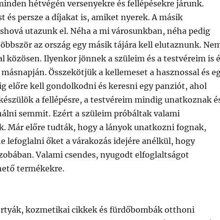
minden hétvégén versenyekre és fellépésekre járunk.
 és persze a díjakat is, amiket nyerek. A másik
ová utazunk el. Néha a mi városunkban, néha pedig
többször az ország egy másik tájára kell elutaznunk. Ne
özösen. Ilyenkor jönnek a szüleim és a testvéreim is 
y másnapján. Összekötjük a kellemeset a hasznossal és e
g előre kell gondolkodni és keresni egy panziót, ahol
készülök a fellépésre, a testvéreim mindig unatkoznak é
álni semmit. Ezért a szüleim próbáltak valami
ök. Már előre tudták, hogy a lányok unatkozni fognak,
lefoglalni őket a várakozás idejére anélkül, hogy
obában. Valami csendes, nyugodt elfoglaltságot
hető termékekre.
rtyák, kozmetikai cikkek és fürdőbombák otthoni