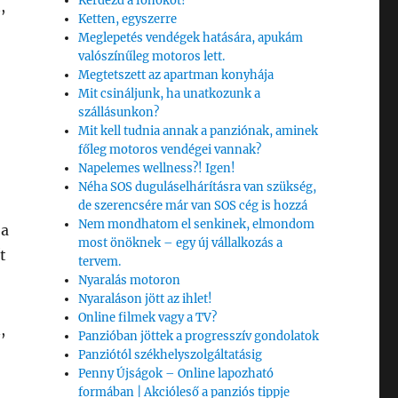
Kérdezd a főnököt!
,
Ketten, egyszerre
Meglepetés vendégek hatására, apukám
valószínűleg motoros lett.
Megtetszett az apartman konyhája
Mit csináljunk, ha unatkozunk a
szállásunkon?
Mit kell tudnia annak a panziónak, aminek
főleg motoros vendégei vannak?
Napelemes wellness?! Igen!
Néha SOS duguláselhárításra van szükség,
de szerencsére már van SOS cég is hozzá
Nem mondhatom el senkinek, elmondom
 a
most önöknek – egy új vállalkozás a
t
tervem.
Nyaralás motoron
Nyaraláson jött az ihlet!
Online filmek vagy a TV?
,
Panzióban jöttek a progresszív gondolatok
Panziótól székhelyszolgáltatásig
Penny Újságok – Online lapozható
formában | Akcióleső a panziós tippje