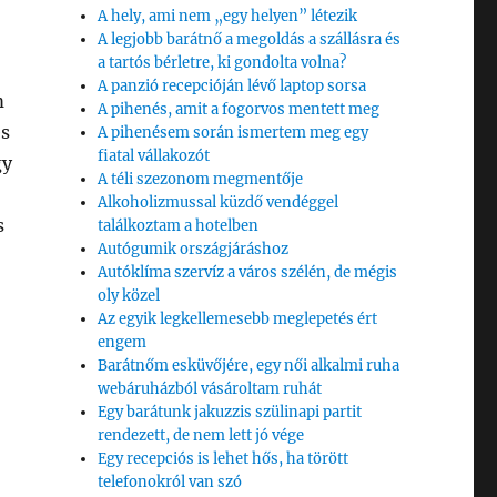
A hely, ami nem „egy helyen” létezik
A legjobb barátnő a megoldás a szállásra és
a tartós bérletre, ki gondolta volna?
A panzió recepcióján lévő laptop sorsa
m
A pihenés, amit a fogorvos mentett meg
és
A pihenésem során ismertem meg egy
fiatal vállakozót
gy
A téli szezonom megmentője
Alkoholizmussal küzdő vendéggel
s
találkoztam a hotelben
Autógumik országjáráshoz
Autóklíma szervíz a város szélén, de mégis
oly közel
Az egyik legkellemesebb meglepetés ért
engem
Barátnőm esküvőjére, egy női alkalmi ruha
webáruházból vásároltam ruhát
Egy barátunk jakuzzis szülinapi partit
rendezett, de nem lett jó vége
Egy recepciós is lehet hős, ha törött
telefonokról van szó