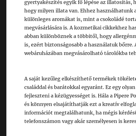
gyertyakészítés egyik fő lépése az illatosítás,
hogy milyen illata van. Ehhez használhatunk a
különleges aromákat is, mint a csokoládé torta
megvásárlására is. A kozmetikai cikkekhez has
abban különböznek a többitől, hogy allergén
is, ezért biztonságosabb a használatuk bőrre.
webáruházában megvásárolható tárolókba teh
A saját kezűleg elkészíthető termékek tökéle
családdal és barátokkal egyaránt. Ez egy olyan
fejleszteni a kézügyességet is. Hála a Pipere
és könnyen elsajátíthatják ezt a kreatív elfo
információt megtalálhatunk, ha mégis kérdé
telefonszámon vagy akár személyesen is kere