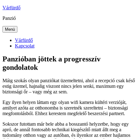
Tartalomhoz
Várfürdő
Panzió
Menü
Várfürdő
Kapcsolat
Panzióban jöttek a progresszív
gondolatok
Máig szokás olyan panziókat üzemeltetni, ahol a recepció csak késő
estig üzemel, hajnalig viszont nincs jelen senki, maximum egy
biztonsági őr – vagy még az sem.
Egy ilyen helyen láttam egy olyan wifi kamera kültéri verzióját,
amilyet azóta az otthonomba is szeretnék szereltetni – biztonsági
megfontolásból. Ehhez kerestem megfelelő beszerzési partnert.
Sokszor futottam már bele abba a bosszantó helyzetbe, hogy egy
apró, de annál fontosabb technikai kiegészítő miatt állt meg a
tudomány otthon vagy az autóban, és ilyenkor az ember hajlamos