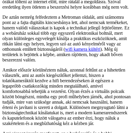
órákat tölteni az internet előtt, mire rátalál a megoldásra. Szóval
eredetileg ilyen ötletem a beszerzési helyre korábban még nem volt.
De aztán nemrég felfedeztem a Metroman oldalát, ami számomra
pont az a fajta digitális kincsesbánya lett, ahol nemcsak termékeket,
hanem valódi válaszokat is kapok a technikai jellegű fejtörőimre. Ez
a webáruház sokkal több egy egyszerű elektronikai boltnál, mert
olyan különleges egyvelegét kínálja a praktikus eszközöknek, amit
ritkán látni egy helyen, legyen szó az autó kényelméről vagy az
otthonunk említett biztonságáról (
wifi kamera kültéri
). Még új
területek is bejöttek a képbe, amiken rájöttem, hogy akadt bőven
beszerezni valóm.
Amikor először körülnéztem náluk, azonnal feltűnt az a hihetetlen
választék, ami az autós kiegészítőket jellemzi, hiszen a
tolatókameráktól kezdve a hifi berendezéseken át egészen a
legapróbb csatlakozókig minden megtalálható, amivel
komfortosabbá tehetjük a vezetést. Olyan érzés a virtuális polcaik
között böngészni, mintha egy profi műhelyben járnék, ahol pontosan
tudják, mire van szüksége annak, aki nemcsak használni, hanem
érteni és javítani is szereti a dolgait. Különösen megnyugtató látni a
biztonságtechnikai kínálatukat is, mert a modern kamerarendszerek
és kaputelefonok között válogatva az ember érzi, hogy náluk a
szakértelem és a megbízhatóság kéz a kézben jár.